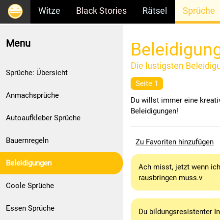
Witze
Black Stories
Rätsel
Sprüche
Menu
Beleidigun
Die lustigsten Beleidig
Sprüche: Übersicht
Seite 1
Anmachsprüche
Du willst immer eine kreati
Beleidigungen!
Autoaufkleber Sprüche
Bauernregeln
Zu Favoriten hinzufügen
Beleidigungen
Ach misst, jetzt wenn ich
rausbringen muss.v
Coole Sprüche
Essen Sprüche
Du bildungsresistenter Int