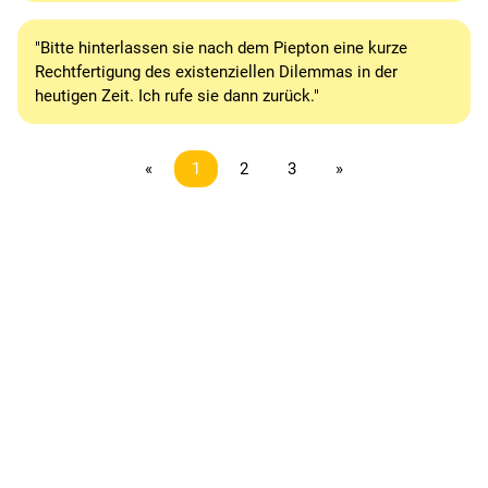
"Bitte hinterlassen sie nach dem Piepton eine kurze
Rechtfertigung des existenziellen Dilemmas in der
heutigen Zeit. Ich rufe sie dann zurück."
«
1
2
3
»