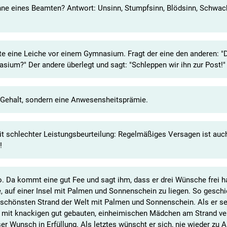
inne eines Beamten? Antwort: Unsinn, Stumpfsinn, Blödsinn, Schwac
e eine Leiche vor einem Gymnasium. Fragt der eine den anderen: "D
ium?" Der andere überlegt und sagt: "Schleppen wir ihn zur Post!"
ehalt, sondern eine Anwesensheitsprämie.
it schlechter Leistungsbeurteilung: Regelmäßiges Versagen ist auc
!
o. Da kommt eine gut Fee und sagt ihm, dass er drei Wünsche frei h
 auf einer Insel mit Palmen und Sonnenschein zu liegen. So geschi
 schönsten Strand der Welt mit Palmen und Sonnenschein. Als er s
 mit knackigen gut gebauten, einheimischen Mädchen am Strand v
r Wunsch in Erfüllung. Als letztes wünscht er sich, nie wieder zu A