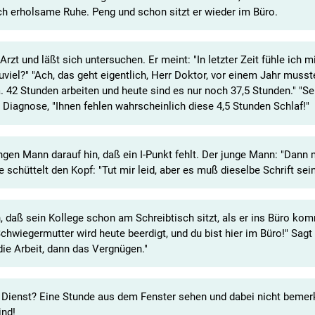
ch erholsame Ruhe. Peng und schon sitzt er wieder im Büro.
t und läßt sich untersuchen. Er meint: "In letzter Zeit fühle ich m
zuviel?" "Ach, das geht eigentlich, Herr Doktor, vor einem Jahr musst
 42 Stunden arbeiten und heute sind es nur noch 37,5 Stunden." "S
ie Diagnose, "Ihnen fehlen wahrscheinlich diese 4,5 Stunden Schlaf!"
gen Mann darauf hin, daß ein I-Punkt fehlt. Der junge Mann: "Dann
 schüttelt den Kopf: "Tut mir leid, aber es muß dieselbe Schrift sein
 daß sein Kollege schon am Schreibtisch sitzt, als er ins Büro kom
chwiegermutter wird heute beerdigt, und du bist hier im Büro!" Sagt
die Arbeit, dann das Vergnügen."
n Dienst? Eine Stunde aus dem Fenster sehen und dabei nicht bemer
ind!