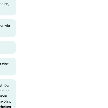
hsinn,
u, wie
h eine
at. Da
eht es
einen
erwöhnt
rbeiten,